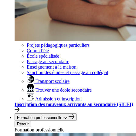
Projets pédagogiques particuliers
Cours d’été
École spécialisée
Passage au secondaire
Enseignement à la maison
Sanction des études et passage au collégial
Transport scolaire
Trouver une école secondaire
Admission et inscription
Inscription des nouveaux arrivants au secondaire (SILEI)
Formation professionnelle
Retour
Formation professionnelle