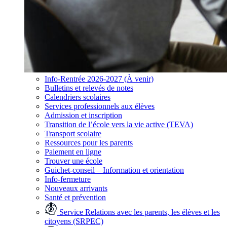
Info-Rentrée 2026-2027 (À venir)
Bulletins et relevés de notes
Calendriers scolaires
Services professionnels aux élèves
Admission et inscription
Transition de l’école vers la vie active (TEVA)
Transport scolaire
Ressources pour les parents
Paiement en ligne
Trouver une école
Guichet-conseil – Information et orientation
Info-fermeture
Nouveaux arrivants
Santé et prévention
Service Relations avec les parents, les élèves et les
citoyens (SRPEC)