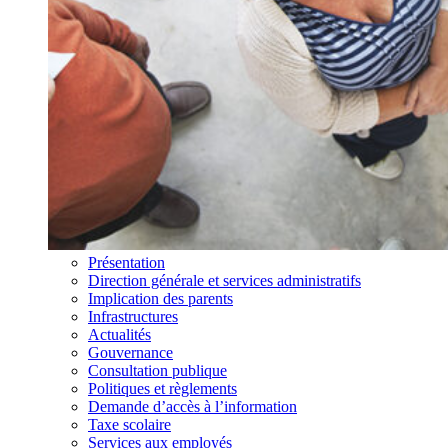
Présentation
Direction générale et services administratifs
Implication des parents
Infrastructures
Actualités
Gouvernance
Consultation publique
Politiques et règlements
Demande d’accès à l’information
Taxe scolaire
Services aux employés