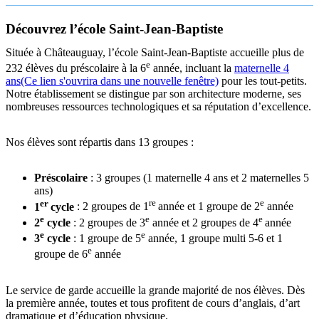
Découvrez l’école Saint-Jean-Baptiste
Située à Châteauguay, l’école Saint-Jean-Baptiste accueille plus de
e
232 élèves du préscolaire à la 6
année, incluant la
maternelle 4
ans
(Ce lien s'ouvrira dans une nouvelle fenêtre)
pour les tout-petits.
Notre établissement se distingue par son architecture moderne, ses
nombreuses ressources technologiques et sa réputation d’excellence.
Nos élèves sont répartis dans 13 groupes :
Préscolaire
: 3 groupes (1 maternelle 4 ans et 2 maternelles 5
ans)
er
re
e
1
cycle
: 2 groupes de 1
année et 1 groupe de 2
année
e
e
e
2
cycle
: 2 groupes de 3
année et 2 groupes de 4
année
e
e
3
cycle
: 1 groupe de 5
année, 1 groupe multi 5-6 et 1
e
groupe de 6
année
Le service de garde accueille la grande majorité de nos élèves. Dès
la première année, toutes et tous profitent de cours d’anglais, d’art
dramatique et d’éducation physique.