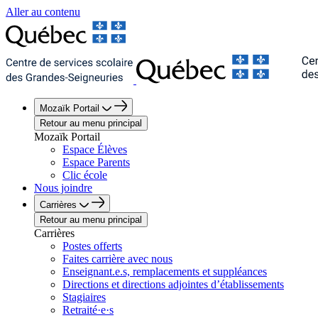
Aller au contenu
Mozaïk Portail
Retour au menu principal
Mozaïk Portail
Espace Élèves
Espace Parents
Clic école
Nous joindre
Carrières
Retour au menu principal
Carrières
Postes offerts
Faites carrière avec nous
Enseignant.e.s, remplacements et suppléances
Directions et directions adjointes d’établissements
Stagiaires
Retraité·e·s