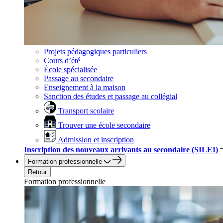
Projets pédagogiques particuliers
Cours d’été
École spécialisée
Passage au secondaire
Enseignement à la maison
Sanction des études et passage au collégial
Transport scolaire
Trouver une école secondaire
Admission et inscription
Inscription des nouveaux arrivants au secondaire (SILEI)
Formation professionnelle
Retour
Formation professionnelle